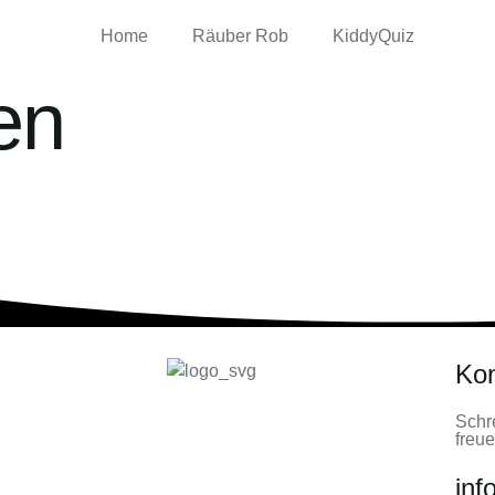
Home
Räuber Rob
KiddyQuiz
en
Kon
Schre
freue
inf